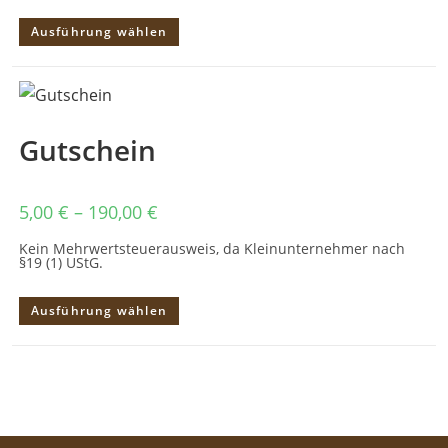
Dieses
Ausführung wählen
Produkt
weist
mehrere
Varianten
auf.
Die
Optionen
können
Gutschein
auf
der
Produktseite
gewählt
werden
5,00
€
–
190,00
€
Kein Mehrwertsteuerausweis, da Kleinunternehmer nach
§19 (1) UStG.
Dieses
Ausführung wählen
Produkt
weist
mehrere
Varianten
auf.
Die
Optionen
können
auf
der