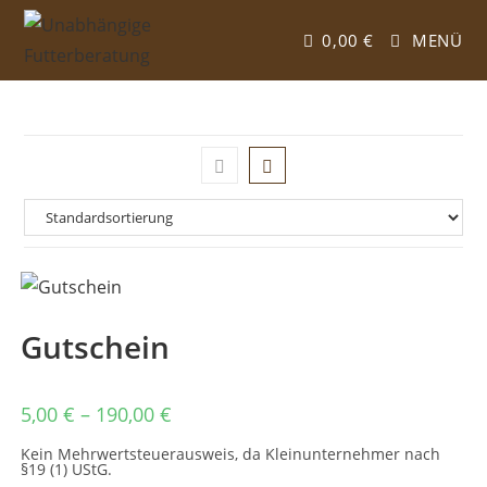
Zum
Inhalt
0,00
€
MENÜ
springen
Gutschein
5,00
€
–
190,00
€
Kein Mehrwertsteuerausweis, da Kleinunternehmer nach
§19 (1) UStG.